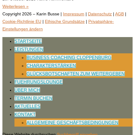
Weiterlesen »
Copyright 2026 – Karin Busse |
Impressum
|
Datenschutz
|
AGB
|
Cookie-Richtlinie EU
|
Ethische Grundsätze
|
Privatsphäre-
Einstellungen ändern
STARTSEITE
LEISTUNGEN
BUSINESS COACHING CLOPPENBURG
CHARAKTERSTÄRKEN
GLÜCKSBOTSCHAFTEN ZUM WEITERGEBEN
FUEHRUNGSLOUNGE
ÜBER MICH
TERMIN BUCHEN
AKTUELLES
KONTAKT
ALLGEMEINE GESCHÄFTSBEDINGUNGEN
Diese Website durchsuchen
Suchbegriff eingeben