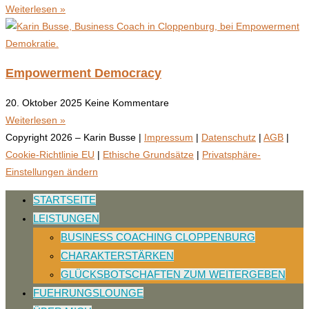
Weiterlesen »
Empowerment Democracy
20. Oktober 2025
Keine Kommentare
Weiterlesen »
Copyright 2026 – Karin Busse |
Impressum
|
Datenschutz
|
AGB
|
Cookie-Richtlinie EU
|
Ethische Grundsätze
|
Privatsphäre-
Einstellungen ändern
STARTSEITE
LEISTUNGEN
BUSINESS COACHING CLOPPENBURG
CHARAKTERSTÄRKEN
GLÜCKSBOTSCHAFTEN ZUM WEITERGEBEN
FUEHRUNGSLOUNGE