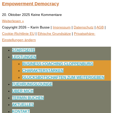
Empowerment Democracy
20. Oktober 2025
Keine Kommentare
Weiterlesen »
Copyright 2026 – Karin Busse |
Impressum
|
Datenschutz
|
AGB
|
Cookie-Richtlinie EU
|
Ethische Grundsätze
|
Privatsphäre-
Einstellungen ändern
STARTSEITE
LEISTUNGEN
BUSINESS COACHING CLOPPENBURG
CHARAKTERSTÄRKEN
GLÜCKSBOTSCHAFTEN ZUM WEITERGEBEN
FUEHRUNGSLOUNGE
ÜBER MICH
TERMIN BUCHEN
AKTUELLES
KONTAKT